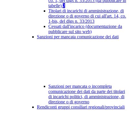
co. 1, del dlgs n. 33/2013 (da pubblicare in
tabelle)
2
Titolari di incarichi di amministrazione, di
direzione o di governo di cui all'art. 14, co.
1-bis, del dlgs n. 33/2013
Cessati dall'incarico (documentazione da
pubblicare sul sito web)
Sanzioni per mancata comunicazione dei dati
Sanzioni per mancata o incompleta
comunicazione dei dati da parte dei titolari
di incarichi politici, di amministrazione, di
direzione o di governo
Rendiconti gruppi consiliari regionali/provinciali