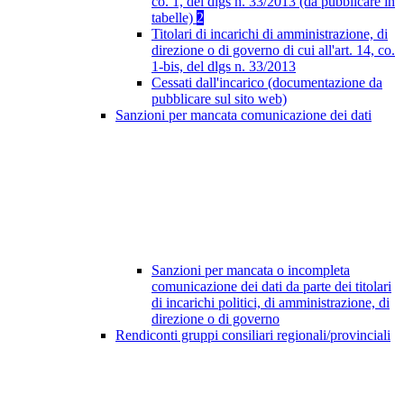
co. 1, del dlgs n. 33/2013 (da pubblicare in
tabelle)
2
Titolari di incarichi di amministrazione, di
direzione o di governo di cui all'art. 14, co.
1-bis, del dlgs n. 33/2013
Cessati dall'incarico (documentazione da
pubblicare sul sito web)
Sanzioni per mancata comunicazione dei dati
Sanzioni per mancata o incompleta
comunicazione dei dati da parte dei titolari
di incarichi politici, di amministrazione, di
direzione o di governo
Rendiconti gruppi consiliari regionali/provinciali