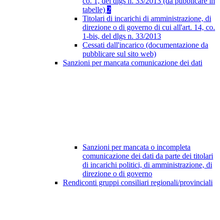
co. 1, del dlgs n. 33/2013 (da pubblicare in
tabelle)
2
Titolari di incarichi di amministrazione, di
direzione o di governo di cui all'art. 14, co.
1-bis, del dlgs n. 33/2013
Cessati dall'incarico (documentazione da
pubblicare sul sito web)
Sanzioni per mancata comunicazione dei dati
Sanzioni per mancata o incompleta
comunicazione dei dati da parte dei titolari
di incarichi politici, di amministrazione, di
direzione o di governo
Rendiconti gruppi consiliari regionali/provinciali