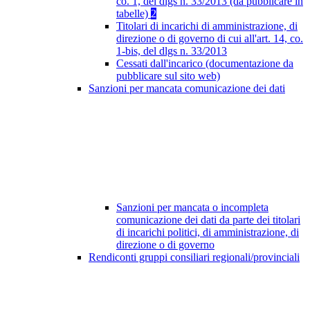
co. 1, del dlgs n. 33/2013 (da pubblicare in
tabelle)
2
Titolari di incarichi di amministrazione, di
direzione o di governo di cui all'art. 14, co.
1-bis, del dlgs n. 33/2013
Cessati dall'incarico (documentazione da
pubblicare sul sito web)
Sanzioni per mancata comunicazione dei dati
Sanzioni per mancata o incompleta
comunicazione dei dati da parte dei titolari
di incarichi politici, di amministrazione, di
direzione o di governo
Rendiconti gruppi consiliari regionali/provinciali