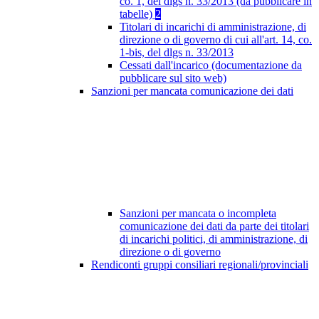
co. 1, del dlgs n. 33/2013 (da pubblicare in
tabelle)
2
Titolari di incarichi di amministrazione, di
direzione o di governo di cui all'art. 14, co.
1-bis, del dlgs n. 33/2013
Cessati dall'incarico (documentazione da
pubblicare sul sito web)
Sanzioni per mancata comunicazione dei dati
Sanzioni per mancata o incompleta
comunicazione dei dati da parte dei titolari
di incarichi politici, di amministrazione, di
direzione o di governo
Rendiconti gruppi consiliari regionali/provinciali