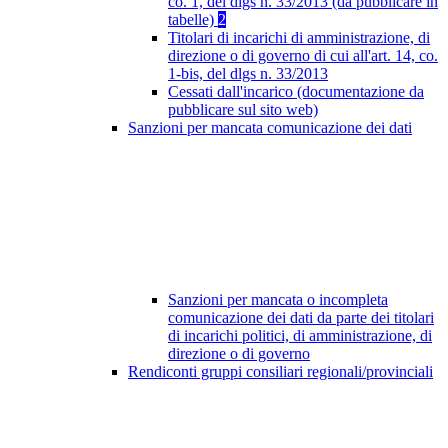
co. 1, del dlgs n. 33/2013 (da pubblicare in
tabelle)
2
Titolari di incarichi di amministrazione, di
direzione o di governo di cui all'art. 14, co.
1-bis, del dlgs n. 33/2013
Cessati dall'incarico (documentazione da
pubblicare sul sito web)
Sanzioni per mancata comunicazione dei dati
Sanzioni per mancata o incompleta
comunicazione dei dati da parte dei titolari
di incarichi politici, di amministrazione, di
direzione o di governo
Rendiconti gruppi consiliari regionali/provinciali