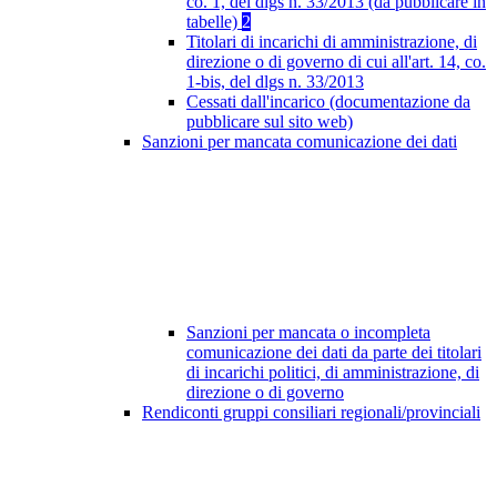
co. 1, del dlgs n. 33/2013 (da pubblicare in
tabelle)
2
Titolari di incarichi di amministrazione, di
direzione o di governo di cui all'art. 14, co.
1-bis, del dlgs n. 33/2013
Cessati dall'incarico (documentazione da
pubblicare sul sito web)
Sanzioni per mancata comunicazione dei dati
Sanzioni per mancata o incompleta
comunicazione dei dati da parte dei titolari
di incarichi politici, di amministrazione, di
direzione o di governo
Rendiconti gruppi consiliari regionali/provinciali