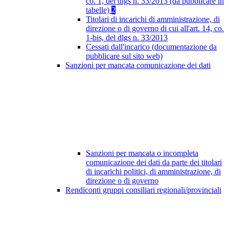
co. 1, del dlgs n. 33/2013 (da pubblicare in
tabelle)
2
Titolari di incarichi di amministrazione, di
direzione o di governo di cui all'art. 14, co.
1-bis, del dlgs n. 33/2013
Cessati dall'incarico (documentazione da
pubblicare sul sito web)
Sanzioni per mancata comunicazione dei dati
Sanzioni per mancata o incompleta
comunicazione dei dati da parte dei titolari
di incarichi politici, di amministrazione, di
direzione o di governo
Rendiconti gruppi consiliari regionali/provinciali