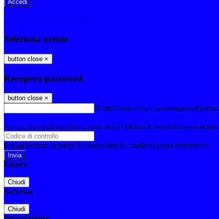
-
Entra con SPID
Entra con CIE
Seleziona utente
button close
×
Recupero password
button close
×
E-mail
Verrà inviato un messaggio all'indirizz
Non hai una e-mail associata al nome utente? Effettua il reset della password tram
E-mail inviata, si prega di controllare la casella di posta elettronica!
Errore
Chiudi
Successo
Chiudi
Informazione