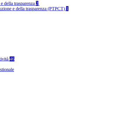
 e della trasparenza
2
rruzione e della trasparenza (PTPCT)
1
tività
46
stionale