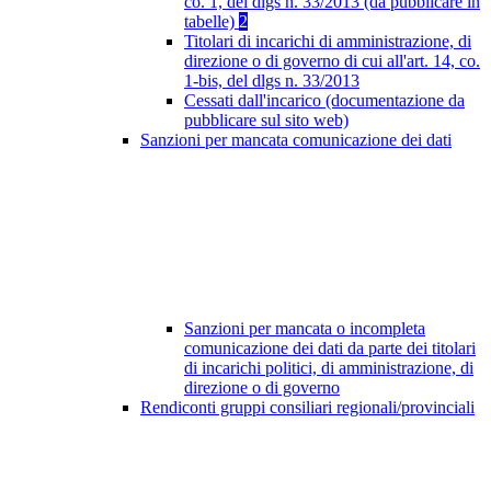
co. 1, del dlgs n. 33/2013 (da pubblicare in
tabelle)
2
Titolari di incarichi di amministrazione, di
direzione o di governo di cui all'art. 14, co.
1-bis, del dlgs n. 33/2013
Cessati dall'incarico (documentazione da
pubblicare sul sito web)
Sanzioni per mancata comunicazione dei dati
Sanzioni per mancata o incompleta
comunicazione dei dati da parte dei titolari
di incarichi politici, di amministrazione, di
direzione o di governo
Rendiconti gruppi consiliari regionali/provinciali