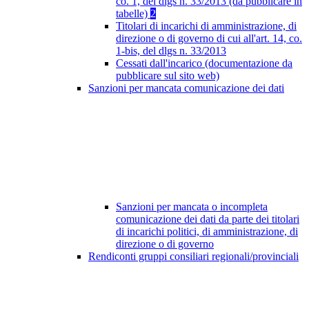
co. 1, del dlgs n. 33/2013 (da pubblicare in
tabelle)
2
Titolari di incarichi di amministrazione, di
direzione o di governo di cui all'art. 14, co.
1-bis, del dlgs n. 33/2013
Cessati dall'incarico (documentazione da
pubblicare sul sito web)
Sanzioni per mancata comunicazione dei dati
Sanzioni per mancata o incompleta
comunicazione dei dati da parte dei titolari
di incarichi politici, di amministrazione, di
direzione o di governo
Rendiconti gruppi consiliari regionali/provinciali