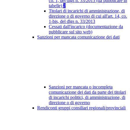
co. 1, del dlgs n. 33/2013 (da pubblicare in
tabelle)
2
Titolari di incarichi di amministrazione, di
direzione o di governo di cui all'art. 14, co.
1-bis, del dlgs n. 33/2013
Cessati dall'incarico (documentazione da
pubblicare sul sito web)
Sanzioni per mancata comunicazione dei dati
Sanzioni per mancata o incompleta
comunicazione dei dati da parte dei titolari
di incarichi politici, di amministrazione, di
direzione o di governo
Rendiconti gruppi consiliari regionali/provinciali