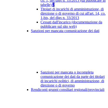
co. 1, del dlgs n. 33/2013 (da pubblicare in
tabelle)
2
Titolari di incarichi di amministrazione, di
direzione o di governo di cui all'art. 14, co.
1-bis, del dlgs n. 33/2013
Cessati dall'incarico (documentazione da
pubblicare sul sito web)
Sanzioni per mancata comunicazione dei dati
Sanzioni per mancata o incompleta
comunicazione dei dati da parte dei titolari
di incarichi politici, di amministrazione, di
direzione o di governo
Rendiconti gruppi consiliari regionali/provinciali