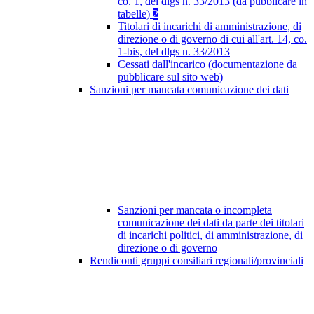
co. 1, del dlgs n. 33/2013 (da pubblicare in
tabelle)
2
Titolari di incarichi di amministrazione, di
direzione o di governo di cui all'art. 14, co.
1-bis, del dlgs n. 33/2013
Cessati dall'incarico (documentazione da
pubblicare sul sito web)
Sanzioni per mancata comunicazione dei dati
Sanzioni per mancata o incompleta
comunicazione dei dati da parte dei titolari
di incarichi politici, di amministrazione, di
direzione o di governo
Rendiconti gruppi consiliari regionali/provinciali