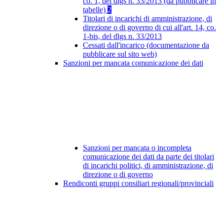
co. 1, del dlgs n. 33/2013 (da pubblicare in
tabelle)
2
Titolari di incarichi di amministrazione, di
direzione o di governo di cui all'art. 14, co.
1-bis, del dlgs n. 33/2013
Cessati dall'incarico (documentazione da
pubblicare sul sito web)
Sanzioni per mancata comunicazione dei dati
Sanzioni per mancata o incompleta
comunicazione dei dati da parte dei titolari
di incarichi politici, di amministrazione, di
direzione o di governo
Rendiconti gruppi consiliari regionali/provinciali