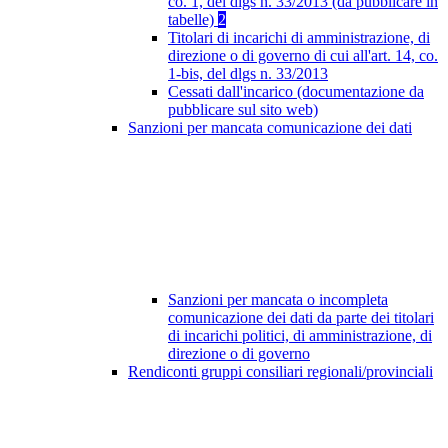
co. 1, del dlgs n. 33/2013 (da pubblicare in
tabelle)
2
Titolari di incarichi di amministrazione, di
direzione o di governo di cui all'art. 14, co.
1-bis, del dlgs n. 33/2013
Cessati dall'incarico (documentazione da
pubblicare sul sito web)
Sanzioni per mancata comunicazione dei dati
Sanzioni per mancata o incompleta
comunicazione dei dati da parte dei titolari
di incarichi politici, di amministrazione, di
direzione o di governo
Rendiconti gruppi consiliari regionali/provinciali