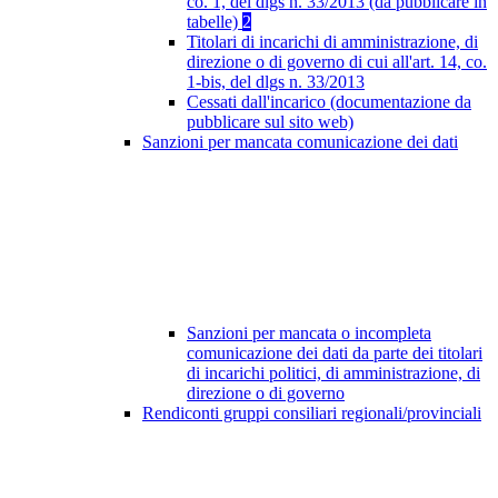
co. 1, del dlgs n. 33/2013 (da pubblicare in
tabelle)
2
Titolari di incarichi di amministrazione, di
direzione o di governo di cui all'art. 14, co.
1-bis, del dlgs n. 33/2013
Cessati dall'incarico (documentazione da
pubblicare sul sito web)
Sanzioni per mancata comunicazione dei dati
Sanzioni per mancata o incompleta
comunicazione dei dati da parte dei titolari
di incarichi politici, di amministrazione, di
direzione o di governo
Rendiconti gruppi consiliari regionali/provinciali