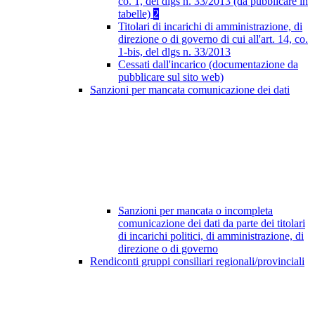
co. 1, del dlgs n. 33/2013 (da pubblicare in
tabelle)
2
Titolari di incarichi di amministrazione, di
direzione o di governo di cui all'art. 14, co.
1-bis, del dlgs n. 33/2013
Cessati dall'incarico (documentazione da
pubblicare sul sito web)
Sanzioni per mancata comunicazione dei dati
Sanzioni per mancata o incompleta
comunicazione dei dati da parte dei titolari
di incarichi politici, di amministrazione, di
direzione o di governo
Rendiconti gruppi consiliari regionali/provinciali