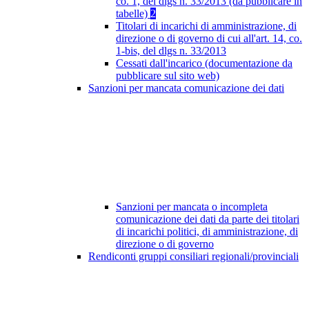
co. 1, del dlgs n. 33/2013 (da pubblicare in
tabelle)
2
Titolari di incarichi di amministrazione, di
direzione o di governo di cui all'art. 14, co.
1-bis, del dlgs n. 33/2013
Cessati dall'incarico (documentazione da
pubblicare sul sito web)
Sanzioni per mancata comunicazione dei dati
Sanzioni per mancata o incompleta
comunicazione dei dati da parte dei titolari
di incarichi politici, di amministrazione, di
direzione o di governo
Rendiconti gruppi consiliari regionali/provinciali