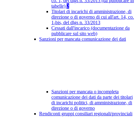
co. 1, del dlgs n. 33/2013 (da pubblicare in
tabelle)
2
Titolari di incarichi di amministrazione, di
direzione o di governo di cui all'art. 14, co.
1-bis, del dlgs n. 33/2013
Cessati dall'incarico (documentazione da
pubblicare sul sito web)
Sanzioni per mancata comunicazione dei dati
Sanzioni per mancata o incompleta
comunicazione dei dati da parte dei titolari
di incarichi politici, di amministrazione, di
direzione o di governo
Rendiconti gruppi consiliari regionali/provinciali