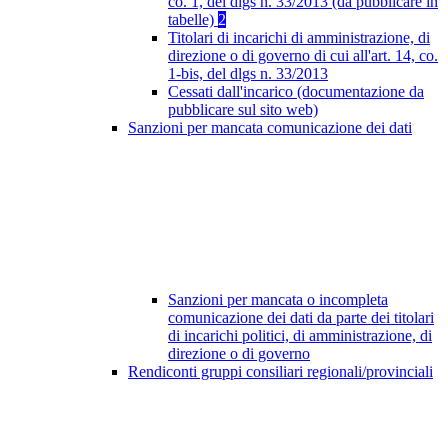
co. 1, del dlgs n. 33/2013 (da pubblicare in
tabelle)
2
Titolari di incarichi di amministrazione, di
direzione o di governo di cui all'art. 14, co.
1-bis, del dlgs n. 33/2013
Cessati dall'incarico (documentazione da
pubblicare sul sito web)
Sanzioni per mancata comunicazione dei dati
Sanzioni per mancata o incompleta
comunicazione dei dati da parte dei titolari
di incarichi politici, di amministrazione, di
direzione o di governo
Rendiconti gruppi consiliari regionali/provinciali