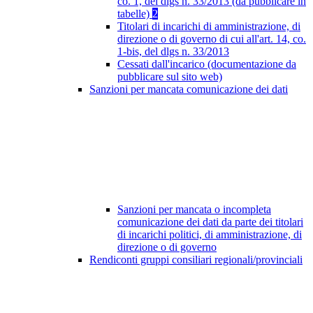
co. 1, del dlgs n. 33/2013 (da pubblicare in
tabelle)
2
Titolari di incarichi di amministrazione, di
direzione o di governo di cui all'art. 14, co.
1-bis, del dlgs n. 33/2013
Cessati dall'incarico (documentazione da
pubblicare sul sito web)
Sanzioni per mancata comunicazione dei dati
Sanzioni per mancata o incompleta
comunicazione dei dati da parte dei titolari
di incarichi politici, di amministrazione, di
direzione o di governo
Rendiconti gruppi consiliari regionali/provinciali