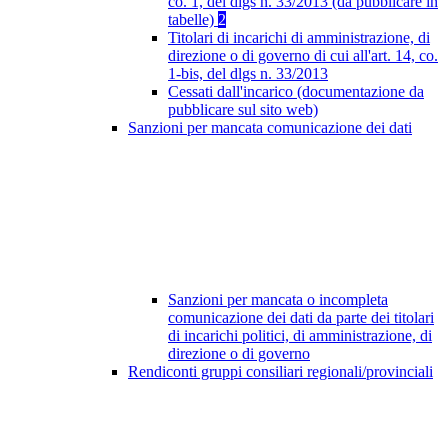
co. 1, del dlgs n. 33/2013 (da pubblicare in
tabelle)
2
Titolari di incarichi di amministrazione, di
direzione o di governo di cui all'art. 14, co.
1-bis, del dlgs n. 33/2013
Cessati dall'incarico (documentazione da
pubblicare sul sito web)
Sanzioni per mancata comunicazione dei dati
Sanzioni per mancata o incompleta
comunicazione dei dati da parte dei titolari
di incarichi politici, di amministrazione, di
direzione o di governo
Rendiconti gruppi consiliari regionali/provinciali