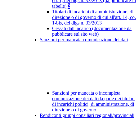
co. 1, del dlgs n. 33/2013 (da pubblicare in
tabelle)
2
Titolari di incarichi di amministrazione, di
direzione o di governo di cui all'art. 14, co.
1-bis, del dlgs n. 33/2013
Cessati dall'incarico (documentazione da
pubblicare sul sito web)
Sanzioni per mancata comunicazione dei dati
Sanzioni per mancata o incompleta
comunicazione dei dati da parte dei titolari
di incarichi politici, di amministrazione, di
direzione o di governo
Rendiconti gruppi consiliari regionali/provinciali