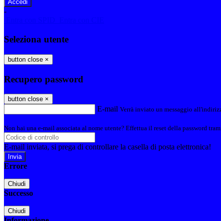
-
Entra con SPID
Entra con CIE
Seleziona utente
button close
×
Recupero password
button close
×
E-mail
Verrà inviato un messaggio all'indirizz
Non hai una e-mail associata al nome utente? Effettua il reset della password tram
E-mail inviata, si prega di controllare la casella di posta elettronica!
Errore
Chiudi
Successo
Chiudi
Informazione