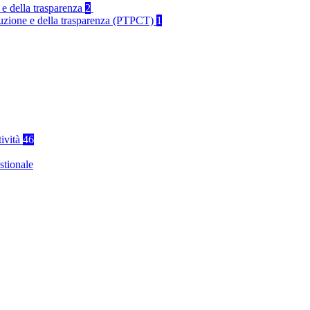
 e della trasparenza
2
rruzione e della trasparenza (PTPCT)
1
tività
46
stionale