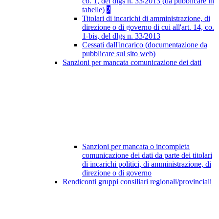
co. 1, del dlgs n. 33/2013 (da pubblicare in
tabelle)
2
Titolari di incarichi di amministrazione, di
direzione o di governo di cui all'art. 14, co.
1-bis, del dlgs n. 33/2013
Cessati dall'incarico (documentazione da
pubblicare sul sito web)
Sanzioni per mancata comunicazione dei dati
Sanzioni per mancata o incompleta
comunicazione dei dati da parte dei titolari
di incarichi politici, di amministrazione, di
direzione o di governo
Rendiconti gruppi consiliari regionali/provinciali