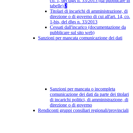
co. 1, del dlgs n. 33/2013 (da pubblicare in
tabelle)
2
Titolari di incarichi di amministrazione, di
direzione o di governo di cui all'art. 14, co.
1-bis, del dlgs n. 33/2013
Cessati dall'incarico (documentazione da
pubblicare sul sito web)
Sanzioni per mancata comunicazione dei dati
Sanzioni per mancata o incompleta
comunicazione dei dati da parte dei titolari
di incarichi politici, di amministrazione, di
direzione o di governo
Rendiconti gruppi consiliari regionali/provinciali