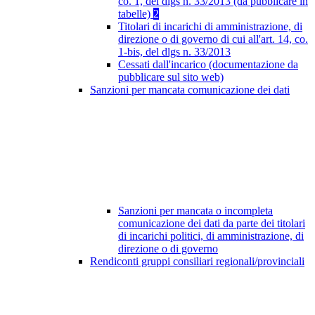
co. 1, del dlgs n. 33/2013 (da pubblicare in
tabelle)
2
Titolari di incarichi di amministrazione, di
direzione o di governo di cui all'art. 14, co.
1-bis, del dlgs n. 33/2013
Cessati dall'incarico (documentazione da
pubblicare sul sito web)
Sanzioni per mancata comunicazione dei dati
Sanzioni per mancata o incompleta
comunicazione dei dati da parte dei titolari
di incarichi politici, di amministrazione, di
direzione o di governo
Rendiconti gruppi consiliari regionali/provinciali