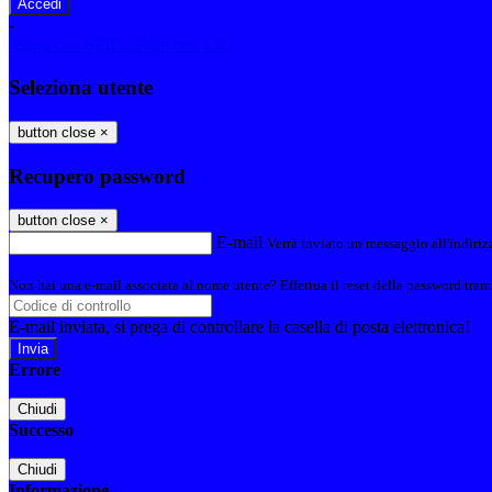
-
Entra con SPID
Entra con CIE
Seleziona utente
button close
×
Recupero password
button close
×
E-mail
Verrà inviato un messaggio all'indirizz
Non hai una e-mail associata al nome utente? Effettua il reset della password tram
E-mail inviata, si prega di controllare la casella di posta elettronica!
Errore
Chiudi
Successo
Chiudi
Informazione