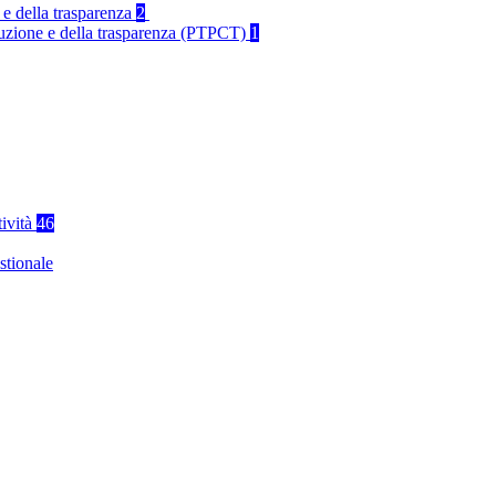
 e della trasparenza
2
rruzione e della trasparenza (PTPCT)
1
tività
46
stionale