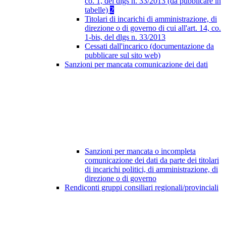
co. 1, del dlgs n. 33/2013 (da pubblicare in
tabelle)
2
Titolari di incarichi di amministrazione, di
direzione o di governo di cui all'art. 14, co.
1-bis, del dlgs n. 33/2013
Cessati dall'incarico (documentazione da
pubblicare sul sito web)
Sanzioni per mancata comunicazione dei dati
Sanzioni per mancata o incompleta
comunicazione dei dati da parte dei titolari
di incarichi politici, di amministrazione, di
direzione o di governo
Rendiconti gruppi consiliari regionali/provinciali