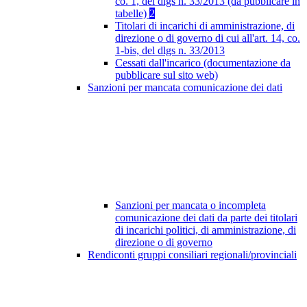
co. 1, del dlgs n. 33/2013 (da pubblicare in
tabelle)
2
Titolari di incarichi di amministrazione, di
direzione o di governo di cui all'art. 14, co.
1-bis, del dlgs n. 33/2013
Cessati dall'incarico (documentazione da
pubblicare sul sito web)
Sanzioni per mancata comunicazione dei dati
Sanzioni per mancata o incompleta
comunicazione dei dati da parte dei titolari
di incarichi politici, di amministrazione, di
direzione o di governo
Rendiconti gruppi consiliari regionali/provinciali